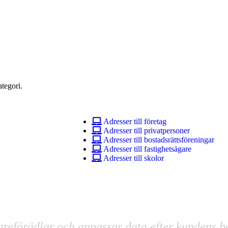
tegori.
Adresser till företag
Adresser till privatpersoner
Adresser till bostadsrättsföreningar
Adresser till fastighetsägare
Adresser till skolor
areförädlar och anpassar data efter kundens