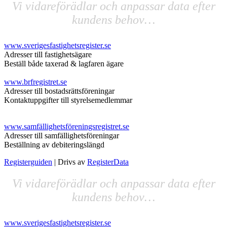
Vi vidareförädlar och anpassar data efter
kundens behov…
www.sverigesfastighetsregister.se
Adresser till fastighetsägare
Beställ både taxerad & lagfaren ägare
www.brfregistret.se
Adresser till bostadsrättsföreningar
Kontaktuppgifter till styrelsemedlemmar
www.samfällighetsföreningsregistret.se
Adresser till samfällighetsföreningar
Beställning av debiteringslängd
Registerguiden
| Drivs av
RegisterData
Vi vidareförädlar och anpassar data efter
kundens behov…
www.sverigesfastighetsregister.se